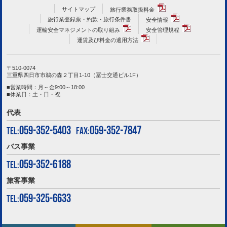
サイトマップ
旅行業務取扱料金
旅行業登録票・約款・旅行条件書
安全情報
運輸安全マネジメントの取り組み
安全管理規程
運賃及び料金の適用方法
〒510-0074
三重県四日市市鵜の森２丁目1-10（冨士交通ビル1F）
■営業時間：月～金9:00～18:00
■休業日：土・日・祝
代表
059-352-5403
059-352-7847
TEL:
FAX:
バス事業
059-352-6188
TEL:
旅客事業
059-325-6633
TEL: