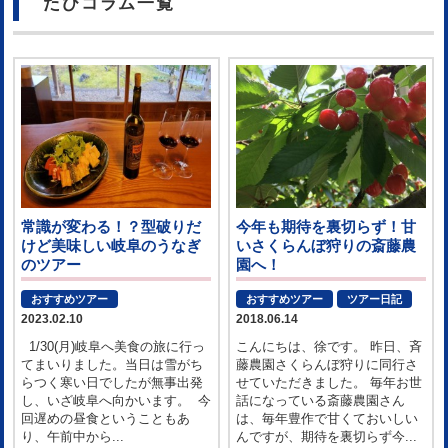
たびコラム一覧
常識が変わる！？型破りだ
今年も期待を裏切らず！甘
けど美味しい岐阜のうなぎ
いさくらんぼ狩りの斎藤農
のツアー
園へ！
おすすめツアー
おすすめツアー
ツアー日記
2023.02.10
2018.06.14
1/30(月)岐阜へ美食の旅に行っ
こんにちは、徐です。 昨日、斉
てまいりました。当日は雪がち
藤農園さくらんぼ狩りに同行さ
らつく寒い日でしたが無事出発
せていただきました。 毎年お世
し、いざ岐阜へ向かいます。 今
話になっている斎藤農園さん
回遅めの昼食ということもあ
は、毎年豊作で甘くておいしい
り、午前中から...
んですが、期待を裏切らず今...