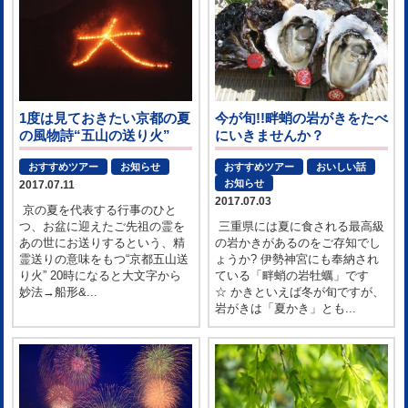
1度は見ておきたい京都の夏
今が旬!!畔蛸の岩がきをたべ
の風物詩“五山の送り火”
にいきませんか？
おすすめツアー
お知らせ
おすすめツアー
おいしい話
お知らせ
2017.07.11
2017.07.03
京の夏を代表する行事のひと
つ、お盆に迎えたご先祖の霊を
三重県には夏に食される最高級
あの世にお送りするという、精
の岩かきがあるのをご存知でし
霊送りの意味をもつ“京都五山送
ょうか? 伊勢神宮にも奉納され
り火” 20時になると大文字から
ている「畔蛸の岩牡蠣」です
妙法→船形&...
☆ かきといえば冬が旬ですが、
岩がきは「夏かき」とも...