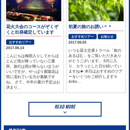
花火大会のコースがぞくぞ
初夏の旅のお誘い＾＾
くと出発確定しています
おすすめツアー
お知らせ
おすすめツアー
2017.06.05
2017.06.14
いつも冨士交通トラベル「旅の
あるばむ」をご覧いただきあり
こんにちは梅雨入りしてからほ
がとうございます。 6月に入
とんど雨が降っていない三重
り、カラっとした日が続いてい
県。旅行は雨が降らないほうが
ますね☀ 本日はおすすめのツア
いいですが、やっぱり紫陽花は
ーをいくつかご紹介します☺
雨に濡れている方が素敵です
&nbs...
ね。 さて、今年の夏の予定はお
決まり...
READ MORE