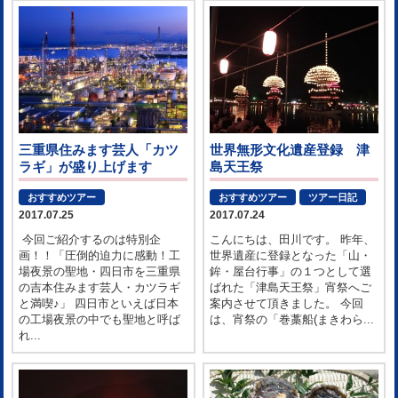
三重県住みます芸人「カツ
世界無形文化遺産登録 津
ラギ」が盛り上げます
島天王祭
おすすめツアー
おすすめツアー
ツアー日記
2017.07.25
2017.07.24
今回ご紹介するのは特別企
こんにちは、田川です。 昨年、
画！！「圧倒的迫力に感動！工
世界遺産に登録となった「山・
場夜景の聖地・四日市を三重県
鉾・屋台行事」の１つとして選
の吉本住みます芸人・カツラギ
ばれた「津島天王祭」宵祭へご
と満喫♪」 四日市といえば日本
案内させて頂きました。 今回
の工場夜景の中でも聖地と呼ば
は、宵祭の「巻藁船(まきわら...
れ...