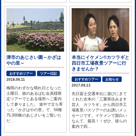
津市のあじさい園～かざは
本当にイケメン!!カツラギと
やの里～
四日市工場夜景ツアーに行
きませんか？
おすすめツアー
ツアー日記
2018.06.11
おすすめツアー
お知らせ
2017.09.13
梅雨のわずかな晴れ日となった
土曜日、旅のあるばむ会員様限
先日冨士交通本社に遊びにきて
定ツアーでとある場所へご案内
くれた吉本の「三重県住みます
して参りました。 途中で立ち寄
芸人 カツラギ」から四日市工
った「かざはやの里」で、56種
場夜景バスツアーのお誘いメッ
75,000株のあじさいをご覧いた
セージです。イケメンで面白い
だ...
なんて、最高！！ぜひ、彼らの
案内で四...